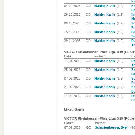
Kr
04.10.2025
DD
Mahler, Karin
(1.2)
Kr
Bo
26.10.2025
DD
Mahler, Karin
(1.2)
Ih
Me
08.11.2025
DD
Mahler, Karin
(1.2)
Sc
Pr
15.11.2025
DD
Mahler, Karin
(1.2)
Br
Sa
29.11.2025
DD
Mahler, Karin
(1.2)
Da
Th
VICTOR Rheinhessen-Pfalz-Liga O19 (Rückr
Datum
Partner
Ge
17.01.2026
DD
Mahler, Karin
(1.2)
Da
Th
25.01.2026
DD
Mahler, Karin
(1.2)
Br
Sa
07.02.2026
DD
Mahler, Karin
(1.2)
Sc
Pr
21.02.2026
DD
Mahler, Karin
(1.2)
Kr
Bo
14.03.2026
DD
Mahler, Karin
(1.2)
Ih
Fi
Mixed-Spiele
VICTOR Rheinhessen-Pfalz-Liga O19 (Rückr
Datum
Partner
07.02.2026
GD
Scharfenberger, Sven
(98