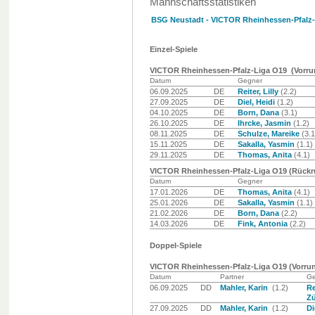
Mannschaftsstatistiken
BSG Neustadt - VICTOR Rheinhessen-Pfalz-
Einzel-Spiele
VICTOR Rheinhessen-Pfalz-Liga O19 (Vorru
Datum
Gegner
06.09.2025
DE
Reiter, Lilly
(2.2)
27.09.2025
DE
Diel, Heidi
(1.2)
04.10.2025
DE
Born, Dana
(3.1)
26.10.2025
DE
Ihrcke, Jasmin
(1.2)
08.11.2025
DE
Schulze, Mareike
(3.1
15.11.2025
DE
Sakalla, Yasmin
(1.1)
29.11.2025
DE
Thomas, Anita
(4.1)
VICTOR Rheinhessen-Pfalz-Liga O19 (Rückr
Datum
Gegner
17.01.2026
DE
Thomas, Anita
(4.1)
25.01.2026
DE
Sakalla, Yasmin
(1.1)
21.02.2026
DE
Born, Dana
(2.2)
14.03.2026
DE
Fink, Antonia
(2.2)
Doppel-Spiele
VICTOR Rheinhessen-Pfalz-Liga O19 (Vorru
Datum
Partner
Ge
06.09.2025
DD
Mahler, Karin
(1.2)
Re
Zü
27.09.2025
DD
Mahler, Karin
(1.2)
Di