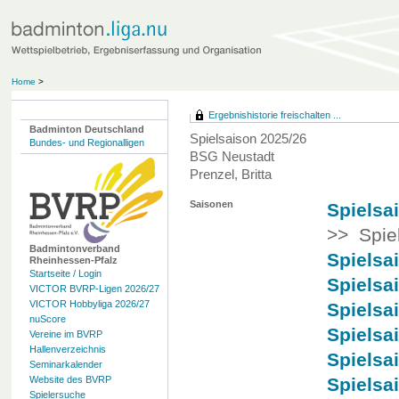
Home
>
Ergebnishistorie freischalten ...
Badminton Deutschland
Spielsaison 2025/26
Bundes- und Regionalligen
BSG Neustadt
Prenzel, Britta
Saisonen
Spielsa
>> Spie
Badmintonverband
Spielsa
Rheinhessen-Pfalz
Startseite / Login
Spielsa
VICTOR BVRP-Ligen 2026/27
VICTOR Hobbyliga 2026/27
Spielsa
nuScore
Spielsa
Vereine im BVRP
Hallenverzeichnis
Spielsa
Seminarkalender
Website des BVRP
Spielsa
Spielersuche