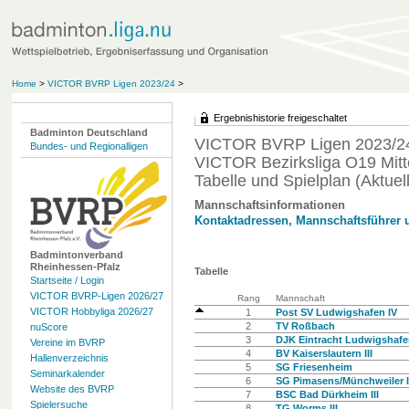
Home
>
VICTOR BVRP Ligen 2023/24
>
Ergebnishistorie freigeschaltet
Badminton Deutschland
VICTOR BVRP Ligen 2023/2
Bundes- und Regionalligen
VICTOR Bezirksliga O19 Mitt
Tabelle und Spielplan (Aktuell
Mannschaftsinformationen
Kontaktadressen, Mannschaftsführer 
Badmintonverband
Rheinhessen-Pfalz
Tabelle
Startseite / Login
VICTOR BVRP-Ligen 2026/27
Rang
Mannschaft
VICTOR Hobbyliga 2026/27
1
Post SV Ludwigshafen IV
2
TV Roßbach
nuScore
3
DJK Eintracht Ludwigshafen
Vereine im BVRP
4
BV Kaiserslautern III
Hallenverzeichnis
5
SG Friesenheim
Seminarkalender
6
SG Pimasens/Münchweiler II
Website des BVRP
7
BSC Bad Dürkheim III
Spielersuche
8
TG Worms III