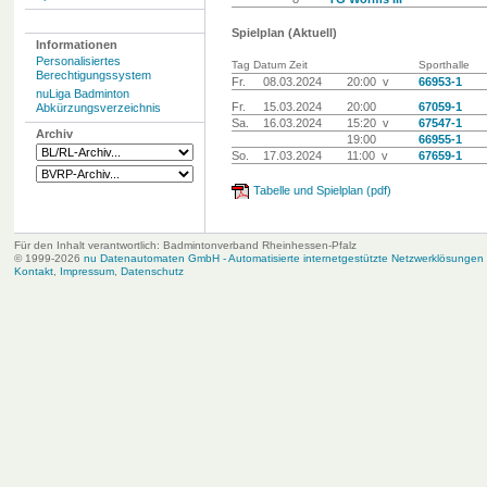
Spielplan (Aktuell)
Informationen
Personalisiertes
Tag Datum Zeit
Sporthalle
Berechtigungssystem
Fr.
08.03.2024
20:00 v
66953-1
nuLiga Badminton
Fr.
15.03.2024
20:00
67059-1
Abkürzungsverzeichnis
Sa.
16.03.2024
15:20 v
67547-1
Archiv
19:00
66955-1
So.
17.03.2024
11:00 v
67659-1
Tabelle und Spielplan (pdf)
Für den Inhalt verantwortlich: Badmintonverband Rheinhessen-Pfalz
© 1999-2026
nu Datenautomaten GmbH - Automatisierte internetgestützte Netzwerklösungen
Kontakt
,
Impressum
,
Datenschutz