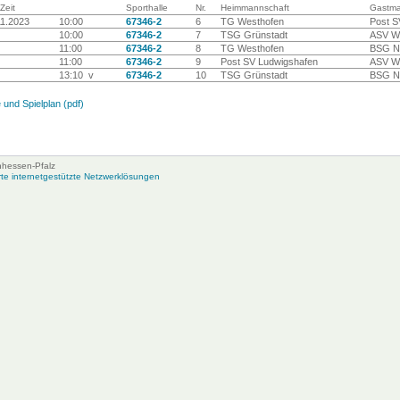
Zeit
Sporthalle
Nr.
Heimmannschaft
Gastma
11.2023
10:00
67346-2
6
TG Westhofen
Post S
10:00
67346-2
7
TSG Grünstadt
ASV W
11:00
67346-2
8
TG Westhofen
BSG N
11:00
67346-2
9
Post SV Ludwigshafen
ASV W
13:10 v
67346-2
10
TSG Grünstadt
BSG N
 und Spielplan (pdf)
nhessen-Pfalz
e internetgestützte Netzwerklösungen