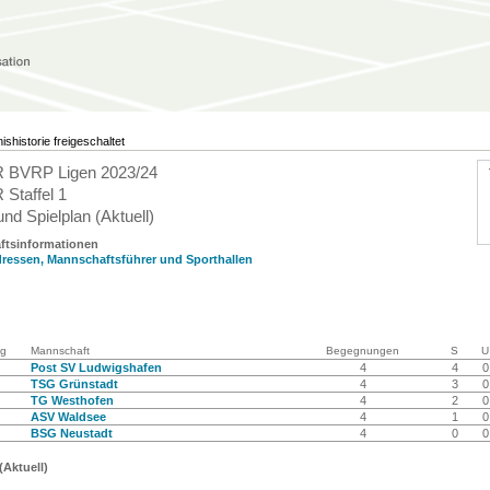
ishistorie freigeschaltet
 BVRP Ligen 2023/24
Staffel 1
und Spielplan (Aktuell)
ftsinformationen
ressen, Mannschaftsführer und Sporthallen
g
Mannschaft
Begegnungen
S
U
Post SV Ludwigshafen
4
4
0
TSG Grünstadt
4
3
0
TG Westhofen
4
2
0
ASV Waldsee
4
1
0
BSG Neustadt
4
0
0
(Aktuell)