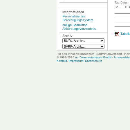
Tag Datum 
Sa.
11.
Informationen
Personalisiertes
Berechtigungssystem
nuLiga Badminton
Abkürzungsverzeichnis
Tabelle
Archiv
Für den Inhalt verantwortlich: Badmintonverband Rhei
© 1999-2026
nu Datenautomaten GmbH - Automatisiert
Kontakt
,
Impressum
,
Datenschutz