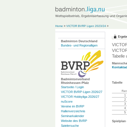
Home
>
VICTOR BVRP Ligen 2023/24
>
Ergebn
Badminton Deutschland
VICTOR
Bundes- und Regionalligen
VICTOR 
Tabelle 
Mannscha
Kontaktad
Badmintonverband
Tabelle
Rheinhessen-Pfalz
Startseite / Login
Ran
VICTOR BVRP-Ligen 2026/27
1
VICTOR Hobbyliga 2026/27
2
nuScore
3
Vereine im BVRP
4
Hallenverzeichnis
5
Seminarkalender
Website des BVRP
Spielplan 
Spielersuche