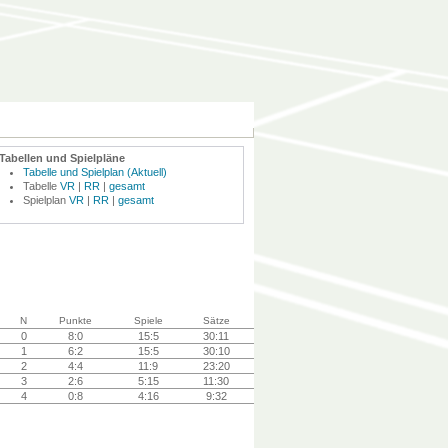
Tabellen und Spielpläne
Tabelle und Spielplan (Aktuell)
Tabelle
VR
|
RR
|
gesamt
Spielplan
VR
|
RR
|
gesamt
N
Punkte
Spiele
Sätze
0
8:0
15:5
30:11
1
6:2
15:5
30:10
2
4:4
11:9
23:20
3
2:6
5:15
11:30
4
0:8
4:16
9:32