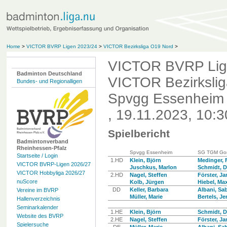
Home
>
VICTOR BVRP Ligen 2023/24
>
VICTOR Bezirksliga O19 Nord
>
VICTOR BVRP Lig
Badminton Deutschland
VICTOR Bezirksli
Bundes- und Regionalligen
Spvgg Essenheim 
, 19.11.2023, 10:3
Spielbericht
Badmintonverband
Rheinhessen-Pfalz
Spvgg Essenheim
SG TGM Gon
Startseite / Login
1.HD
Klein, Björn
Medinger, 
VICTOR BVRP-Ligen 2026/27
Juschkus, Marlon
Schmidt, D
VICTOR Hobbyliga 2026/27
2.HD
Nagel, Steffen
Förster, Ja
nuScore
Kolb, Jürgen
Hiebel, Max
DD
Keller, Barbara
Albani, Sa
Vereine im BVRP
Müller, Marie
Bertels, Je
Hallenverzeichnis
Seminarkalender
1.HE
Klein, Björn
Schmidt, D
Website des BVRP
2.HE
Nagel, Steffen
Förster, Ja
Spielersuche